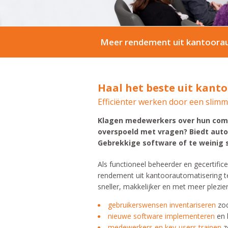
Meer rendement uit kantoorau
Haal het beste uit kant
Efficiënter werken door een slim
Klagen medewerkers over hun com
overspoeld met vragen? Biedt auto
Gebrekkige software of te weinig s
Als functioneel beheerder en gecertific
rendement uit kantoorautomatisering t
sneller, makkelijker en met meer plezier
gebruikerswensen inventariseren
zod
nieuwe software implementeren
en 
medewerkers en key-users trainen
z