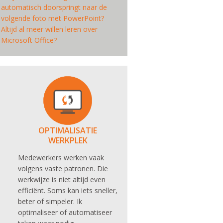
automatisch doorspringt naar de
volgende foto met PowerPoint?
Altijd al meer willen leren over
Microsoft Office?
OPTIMALISATIE
WERKPLEK
Medewerkers werken vaak
volgens vaste patronen. Die
werkwijze is niet altijd even
efficiënt. Soms kan iets sneller,
beter of simpeler. Ik
optimaliseer of automatiseer