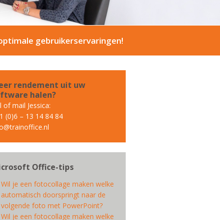
ptimale gebruikerservaringen!
er rendement uit uw
ftware halen?
 of mail Jessica:
1 (0)6 – 13 14 84 84
fo@trainoffice.nl
crosoft Office-tips
Wil je een fotocollage maken welke
automatisch doorspringt naar de
volgende foto met PowerPoint?
Wil je een fotocollage maken welke