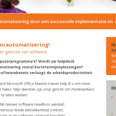
tomatisering door een succesvolle implementatie en o
oorautomatisering!
Me
so
mer gebruik van software
Bel
puterprogramma’s? Wordt uw helpdesk
+3
matisering vooral kortetermijnoplossingen?
in
oftwarekennis verlaagt de arbeidsproductiviteit.
eerd Microsoft Office Master-trainer help ik u om meer
Mi
e halen. Mijn diensten zijn erop gericht om medewerkers
 te laten werken:
at nieuwe software naadloos aansluit;
hiervoor brede betrokkenheid creëren;
odat zij de software optimaal benutten;