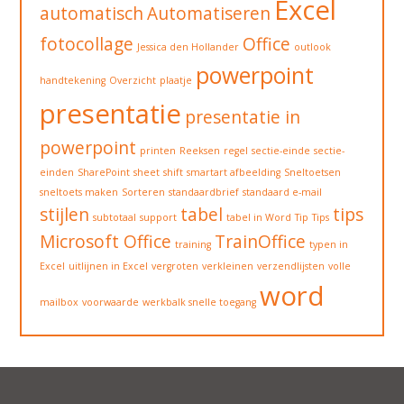
Excel
automatisch
Automatiseren
fotocollage
Office
Jessica den Hollander
outlook
powerpoint
handtekening
Overzicht
plaatje
presentatie
presentatie in
powerpoint
printen
Reeksen
regel
sectie-einde
sectie-
einden
SharePoint
sheet
shift
smartart afbeelding
Sneltoetsen
sneltoets maken
Sorteren
standaardbrief
standaard e-mail
stijlen
tabel
tips
subtotaal
support
tabel in Word
Tip
Tips
Microsoft Office
TrainOffice
training
typen in
Excel
uitlijnen in Excel
vergroten
verkleinen
verzendlijsten
volle
word
mailbox
voorwaarde
werkbalk snelle toegang