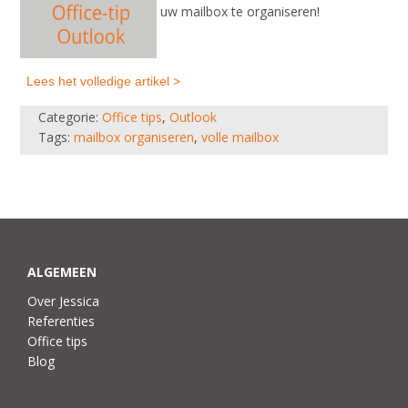
uw mailbox te organiseren!
Lees het volledige artikel >
Categorie:
Office tips
,
Outlook
Tags:
mailbox organiseren
,
volle mailbox
ALGEMEEN
Over Jessica
Referenties
Office tips
Blog