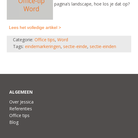
pagina’s landscape, hoe los je dat op?
Lees het volledige artikel >
Categorie:
Office tips
,
Word
Tags:
eindemarkeringen
,
sectie-einde
,
sectie-einden
ALGEMEEN
Over Jessica
Referenties
Office tips
Blog