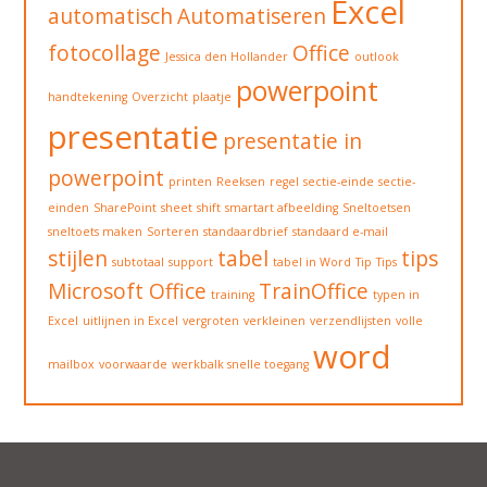
Excel
automatisch
Automatiseren
fotocollage
Office
Jessica den Hollander
outlook
powerpoint
handtekening
Overzicht
plaatje
presentatie
presentatie in
powerpoint
printen
Reeksen
regel
sectie-einde
sectie-
einden
SharePoint
sheet
shift
smartart afbeelding
Sneltoetsen
sneltoets maken
Sorteren
standaardbrief
standaard e-mail
stijlen
tabel
tips
subtotaal
support
tabel in Word
Tip
Tips
Microsoft Office
TrainOffice
training
typen in
Excel
uitlijnen in Excel
vergroten
verkleinen
verzendlijsten
volle
word
mailbox
voorwaarde
werkbalk snelle toegang