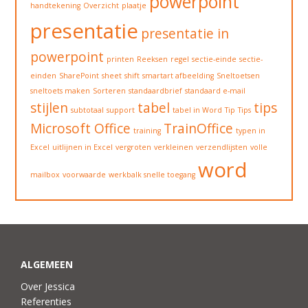
powerpoint
handtekening
Overzicht
plaatje
presentatie
presentatie in
powerpoint
printen
Reeksen
regel
sectie-einde
sectie-
einden
SharePoint
sheet
shift
smartart afbeelding
Sneltoetsen
sneltoets maken
Sorteren
standaardbrief
standaard e-mail
stijlen
tabel
tips
subtotaal
support
tabel in Word
Tip
Tips
Microsoft Office
TrainOffice
training
typen in
Excel
uitlijnen in Excel
vergroten
verkleinen
verzendlijsten
volle
word
mailbox
voorwaarde
werkbalk snelle toegang
ALGEMEEN
Over Jessica
Referenties