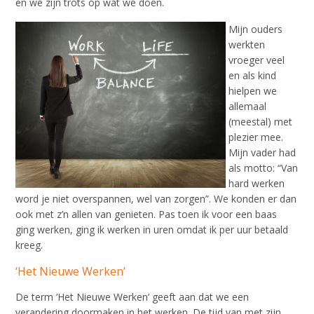
en we zijn trots op wat we doen.
Mijn ouders
werkten
vroeger veel
en als kind
hielpen we
allemaal
(meestal) met
plezier mee.
Mijn vader had
als motto: “Van
hard werken
word je niet overspannen, wel van zorgen”. We konden er dan
ook met z’n allen van genieten. Pas toen ik voor een baas
ging werken, ging ik werken in uren omdat ik per uur betaald
kreeg.
‘Het Nieuwe Werken’
De term ‘Het Nieuwe Werken’ geeft aan dat we een
verandering doormaken in het werken. De tijd van met zijn